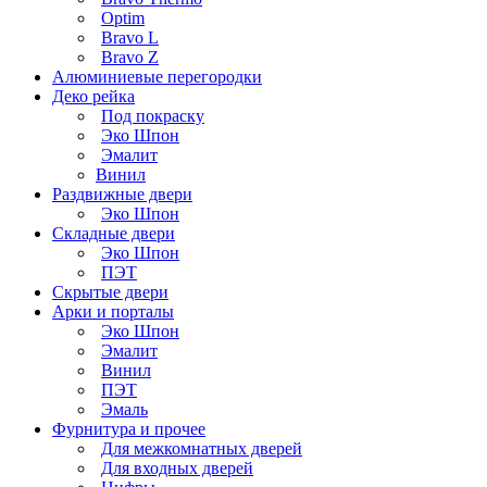
Optim
Bravo L
Bravo Z
Алюминиевые перегородки
Деко рейка
Под покраску
Эко Шпон
Эмалит
Винил
Раздвижные двери
Эко Шпон
Складные двери
Эко Шпон
ПЭТ
Скрытые двери
Арки и порталы
Эко Шпон
Эмалит
Винил
ПЭТ
Эмаль
Фурнитура и прочее
Для межкомнатных дверей
Для входных дверей