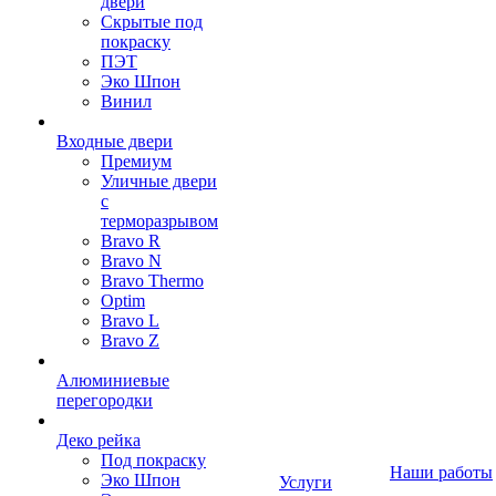
двери
Скрытые под
покраску
ПЭТ
Эко Шпон
Винил
Входные двери
Премиум
Уличные двери
с
терморазрывом
Bravo R
Bravo N
Bravo Thermo
Optim
Bravo L
Bravo Z
Алюминиевые
перегородки
Деко рейка
Под покраску
Наши работы
Эко Шпон
Услуги