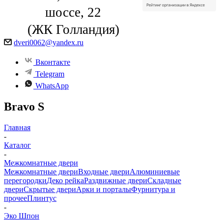
шоссе, 22
(ЖК Голландия)
dveri0062@yandex.ru
Вконтакте
Telegram
WhatsApp
Bravo S
Главная
-
Каталог
-
Межкомнатные двери
Межкомнатные двери
Входные двери
Алюминиевые
перегородки
Деко рейка
Раздвижные двери
Складные
двери
Скрытые двери
Арки и порталы
Фурнитура и
прочее
Плинтус
-
Эко Шпон