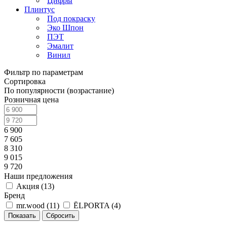
Цифры
Плинтус
Под покраску
Эко Шпон
ПЭТ
Эмалит
Винил
Фильтр по параметрам
Сортировка
По популярности (возрастание)
Розничная цена
6 900
7 605
8 310
9 015
9 720
Наши предложения
Акция (
13
)
Бренд
mr.wood (
11
)
ĒLPORTA (
4
)
Сбросить