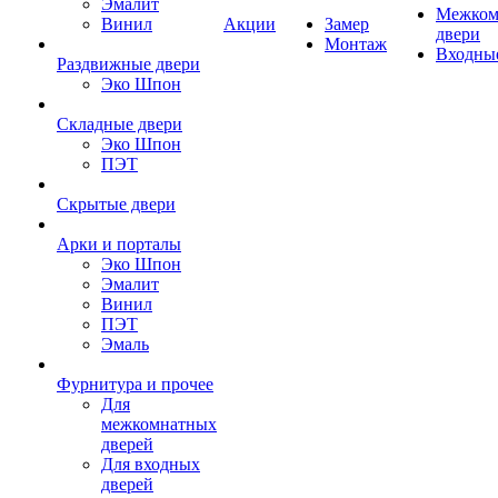
Эмалит
Межком
Винил
Акции
Замер
двери
Монтаж
Входны
Раздвижные двери
Эко Шпон
Складные двери
Эко Шпон
ПЭТ
Скрытые двери
Арки и порталы
Эко Шпон
Эмалит
Винил
ПЭТ
Эмаль
Фурнитура и прочее
Для
межкомнатных
дверей
Для входных
дверей