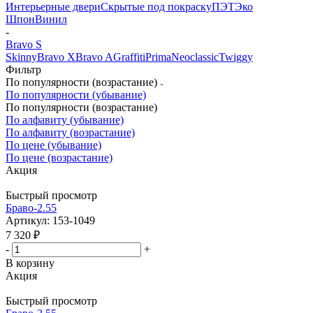
Интерьерные двери
Скрытые под покраску
ПЭТ
Эко
Шпон
Винил
-
Bravo S
Skinny
Bravo X
Bravo A
Graffiti
Prima
Neoclassic
Twiggy
Фильтр
По популярности (возрастание)
По популярности (убывание)
По популярности (возрастание)
По алфавиту (убывание)
По алфавиту (возрастание)
По цене (убывание)
По цене (возрастание)
Акция
Быстрый просмотр
Браво-2.55
Артикул: 153-1049
7 320
₽
-
+
В корзину
Акция
Быстрый просмотр