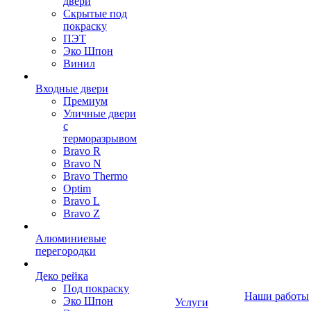
двери
Скрытые под
покраску
ПЭТ
Эко Шпон
Винил
Входные двери
Премиум
Уличные двери
с
терморазрывом
Bravo R
Bravo N
Bravo Thermo
Optim
Bravo L
Bravo Z
Алюминиевые
перегородки
Деко рейка
Под покраску
Наши работы
Эко Шпон
Услуги