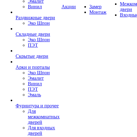
Эмалит
Межком
Винил
Акции
Замер
двери
Монтаж
Входны
Раздвижные двери
Эко Шпон
Складные двери
Эко Шпон
ПЭТ
Скрытые двери
Арки и порталы
Эко Шпон
Эмалит
Винил
ПЭТ
Эмаль
Фурнитура и прочее
Для
межкомнатных
дверей
Для входных
дверей