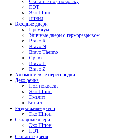
Скрытые под покраску
ПЭТ
Эко Шпон
Винил
Входные двери
Премиум
Уличные двери с терморазрывом
Bravo R
Bravo N
Bravo Thermo
Optim
Bravo L
Bravo Z
Алюминиевые перегородки
Деко рейка
Под покраску
Эко Шпон
Эмалит
Винил
Раздвижные двери
Эко Шпон
Складные двери
Эко Шпон
ПЭТ
Скрытые двери