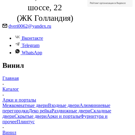
шоссе, 22
(ЖК Голландия)
dveri0062@yandex.ru
Вконтакте
Telegram
WhatsApp
Винил
Главная
-
Каталог
-
Арки и порталы
Межкомнатные двери
Входные двери
Алюминиевые
перегородки
Деко рейка
Раздвижные двери
Складные
двери
Скрытые двери
Арки и порталы
Фурнитура и
прочее
Плинтус
-
Винил