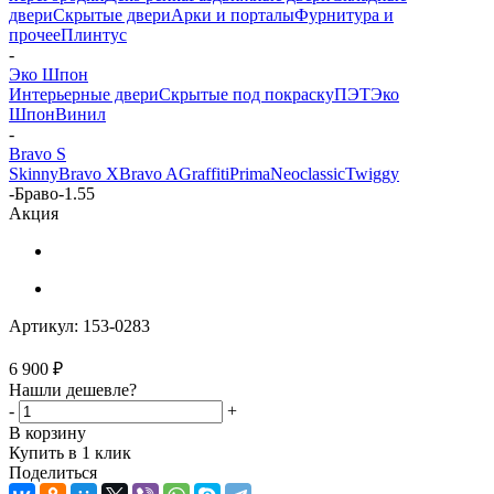
двери
Скрытые двери
Арки и порталы
Фурнитура и
прочее
Плинтус
-
Эко Шпон
Интерьерные двери
Скрытые под покраску
ПЭТ
Эко
Шпон
Винил
-
Bravo S
Skinny
Bravo X
Bravo A
Graffiti
Prima
Neoclassic
Twiggy
-
Браво-1.55
Акция
Артикул:
153-0283
6 900
₽
Нашли дешевле?
-
+
В корзину
Купить в 1 клик
Поделиться