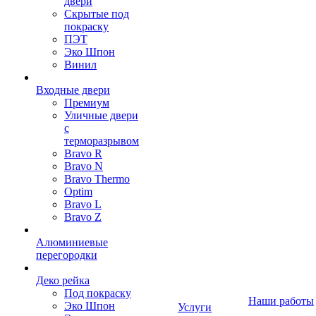
двери
Скрытые под
покраску
ПЭТ
Эко Шпон
Винил
Входные двери
Премиум
Уличные двери
с
терморазрывом
Bravo R
Bravo N
Bravo Thermo
Optim
Bravo L
Bravo Z
Алюминиевые
перегородки
Деко рейка
Под покраску
Наши работы
Эко Шпон
Услуги