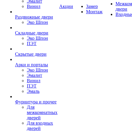
Эмалит
Межком
Винил
Акции
Замер
двери
Монтаж
Входны
Раздвижные двери
Эко Шпон
Складные двери
Эко Шпон
ПЭТ
Скрытые двери
Арки и порталы
Эко Шпон
Эмалит
Винил
ПЭТ
Эмаль
Фурнитура и прочее
Для
межкомнатных
дверей
Для входных
дверей