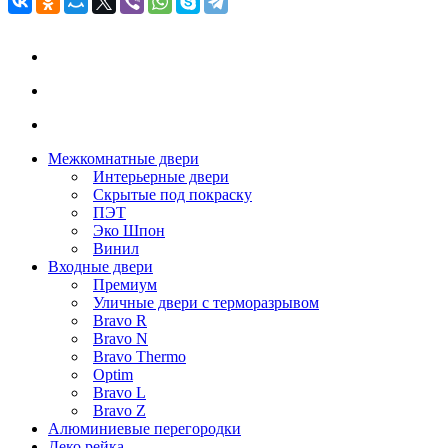
Межкомнатные двери
Интерьерные двери
Скрытые под покраску
ПЭТ
Эко Шпон
Винил
Входные двери
Премиум
Уличные двери с терморазрывом
Bravo R
Bravo N
Bravo Thermo
Optim
Bravo L
Bravo Z
Алюминиевые перегородки
Деко рейка