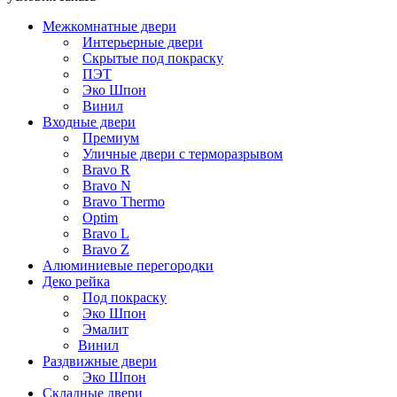
Межкомнатные двери
Интерьерные двери
Скрытые под покраску
ПЭТ
Эко Шпон
Винил
Входные двери
Премиум
Уличные двери с терморазрывом
Bravo R
Bravo N
Bravo Thermo
Optim
Bravo L
Bravo Z
Алюминиевые перегородки
Деко рейка
Под покраску
Эко Шпон
Эмалит
Винил
Раздвижные двери
Эко Шпон
Складные двери