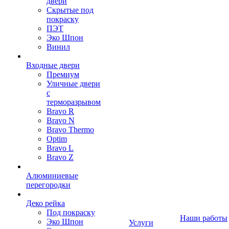
двери
Скрытые под
покраску
ПЭТ
Эко Шпон
Винил
Входные двери
Премиум
Уличные двери
с
терморазрывом
Bravo R
Bravo N
Bravo Thermo
Optim
Bravo L
Bravo Z
Алюминиевые
перегородки
Деко рейка
Под покраску
Наши работы
Эко Шпон
Услуги