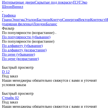
Интерьерные двери
Скрытые под покраску
ПЭТ
Эко
Шпон
Винил
-
Графика
Грани
Энигма
Эталон
Бастион
Контур
Синергия
Вектор
Контекст
И
(парящая филенка)
Лондон
Баланс
Фильтр
По популярности (возрастание)
По популярности (убывание)
По популярности (возрастание)
По алфавиту (убывание)
По алфавиту (возрастание)
По цене (убывание)
По цене (возрастание)
Быстрый просмотр
D 12
Под заказ
Наши менеджеры обязательно свяжутся с вами и уточнят
условия заказа
Быстрый просмотр
Страйк 02
Под заказ
Наши менеджеры обязательно свяжутся с вами и уточнят