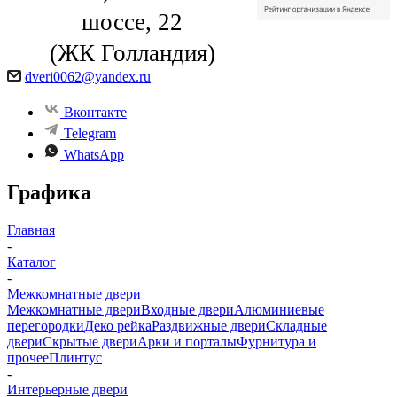
шоссе, 22
(ЖК Голландия)
dveri0062@yandex.ru
Вконтакте
Telegram
WhatsApp
Графика
Главная
-
Каталог
-
Межкомнатные двери
Межкомнатные двери
Входные двери
Алюминиевые
перегородки
Деко рейка
Раздвижные двери
Складные
двери
Скрытые двери
Арки и порталы
Фурнитура и
прочее
Плинтус
-
Интерьерные двери