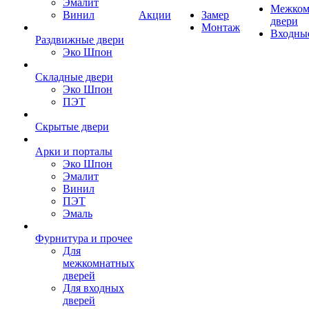
Эмалит
Межком
Винил
Акции
Замер
двери
Монтаж
Входны
Раздвижные двери
Эко Шпон
Складные двери
Эко Шпон
ПЭТ
Скрытые двери
Арки и порталы
Эко Шпон
Эмалит
Винил
ПЭТ
Эмаль
Фурнитура и прочее
Для
межкомнатных
дверей
Для входных
дверей