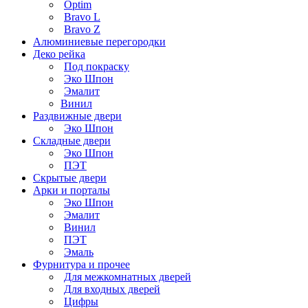
Optim
Bravo L
Bravo Z
Алюминиевые перегородки
Деко рейка
Под покраску
Эко Шпон
Эмалит
Винил
Раздвижные двери
Эко Шпон
Складные двери
Эко Шпон
ПЭТ
Скрытые двери
Арки и порталы
Эко Шпон
Эмалит
Винил
ПЭТ
Эмаль
Фурнитура и прочее
Для межкомнатных дверей
Для входных дверей
Цифры