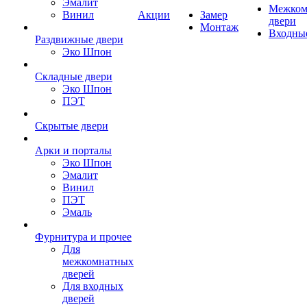
Эмалит
Межком
Винил
Акции
Замер
двери
Монтаж
Входны
Раздвижные двери
Эко Шпон
Складные двери
Эко Шпон
ПЭТ
Скрытые двери
Арки и порталы
Эко Шпон
Эмалит
Винил
ПЭТ
Эмаль
Фурнитура и прочее
Для
межкомнатных
дверей
Для входных
дверей