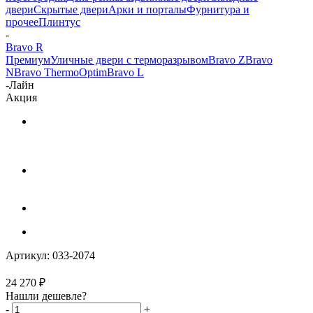
двери
Скрытые двери
Арки и порталы
Фурнитура и
прочее
Плинтус
-
Bravo R
Премиум
Уличные двери с терморазрывом
Bravo Z
Bravo
N
Bravo Thermo
Optim
Bravo L
-
Лайн
Акция
Артикул:
033-2074
24 270
₽
Нашли дешевле?
-
+