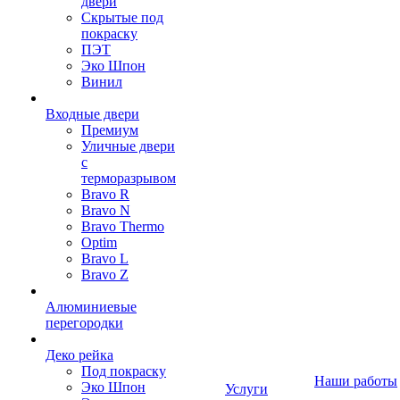
двери
Скрытые под
покраску
ПЭТ
Эко Шпон
Винил
Входные двери
Премиум
Уличные двери
с
терморазрывом
Bravo R
Bravo N
Bravo Thermo
Optim
Bravo L
Bravo Z
Алюминиевые
перегородки
Деко рейка
Под покраску
Наши работы
Эко Шпон
Услуги