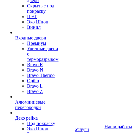
двери
Скрытые под
покраску
ПЭТ
Эко Шпон
Винил
Входные двери
Премиум
Уличные двери
с
терморазрывом
Bravo R
Bravo N
Bravo Thermo
Optim
Bravo L
Bravo Z
Алюминиевые
перегородки
Деко рейка
Под покраску
Наши работы
Эко Шпон
Услуги