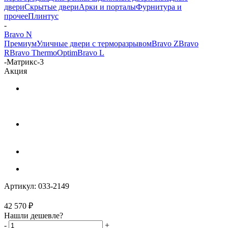
двери
Скрытые двери
Арки и порталы
Фурнитура и
прочее
Плинтус
-
Bravo N
Премиум
Уличные двери с терморазрывом
Bravo Z
Bravo
R
Bravo Thermo
Optim
Bravo L
-
Матрикс-3
Акция
Артикул:
033-2149
42 570
₽
Нашли дешевле?
-
+