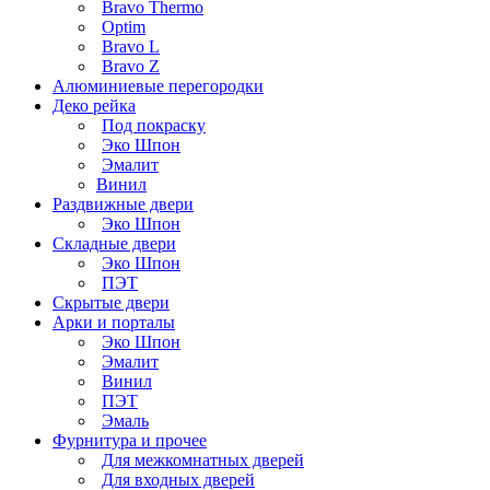
Bravo Thermo
Optim
Bravo L
Bravo Z
Алюминиевые перегородки
Деко рейка
Под покраску
Эко Шпон
Эмалит
Винил
Раздвижные двери
Эко Шпон
Складные двери
Эко Шпон
ПЭТ
Скрытые двери
Арки и порталы
Эко Шпон
Эмалит
Винил
ПЭТ
Эмаль
Фурнитура и прочее
Для межкомнатных дверей
Для входных дверей