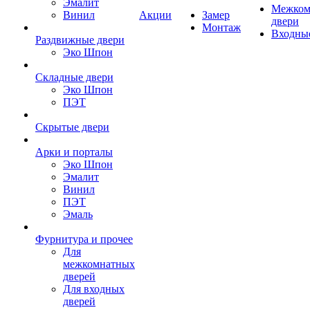
Эмалит
Межком
Винил
Акции
Замер
двери
Монтаж
Входны
Раздвижные двери
Эко Шпон
Складные двери
Эко Шпон
ПЭТ
Скрытые двери
Арки и порталы
Эко Шпон
Эмалит
Винил
ПЭТ
Эмаль
Фурнитура и прочее
Для
межкомнатных
дверей
Для входных
дверей