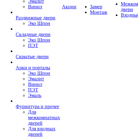
Эмалит
Межком
Винил
Акции
Замер
двери
Монтаж
Входны
Раздвижные двери
Эко Шпон
Складные двери
Эко Шпон
ПЭТ
Скрытые двери
Арки и порталы
Эко Шпон
Эмалит
Винил
ПЭТ
Эмаль
Фурнитура и прочее
Для
межкомнатных
дверей
Для входных
дверей