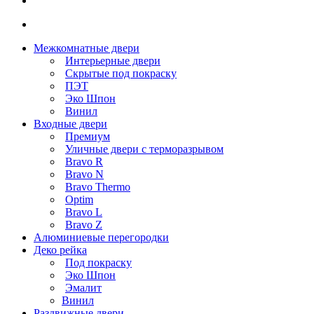
Межкомнатные двери
Интерьерные двери
Скрытые под покраску
ПЭТ
Эко Шпон
Винил
Входные двери
Премиум
Уличные двери с терморазрывом
Bravo R
Bravo N
Bravo Thermo
Optim
Bravo L
Bravo Z
Алюминиевые перегородки
Деко рейка
Под покраску
Эко Шпон
Эмалит
Винил
Раздвижные двери