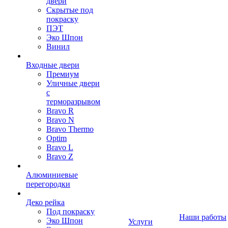
двери
Скрытые под
покраску
ПЭТ
Эко Шпон
Винил
Входные двери
Премиум
Уличные двери
с
терморазрывом
Bravo R
Bravo N
Bravo Thermo
Optim
Bravo L
Bravo Z
Алюминиевые
перегородки
Деко рейка
Под покраску
Наши работы
Эко Шпон
Услуги