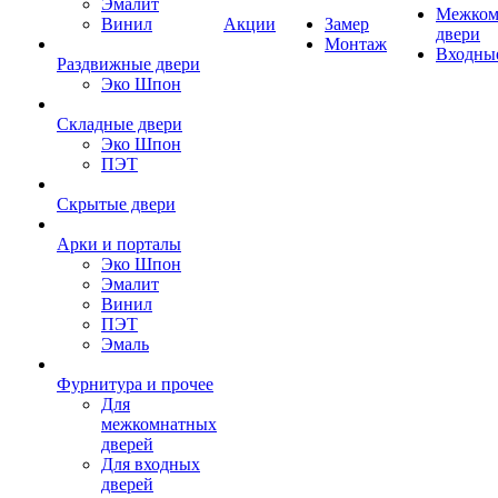
Эмалит
Межком
Винил
Акции
Замер
двери
Монтаж
Входны
Раздвижные двери
Эко Шпон
Складные двери
Эко Шпон
ПЭТ
Скрытые двери
Арки и порталы
Эко Шпон
Эмалит
Винил
ПЭТ
Эмаль
Фурнитура и прочее
Для
межкомнатных
дверей
Для входных
дверей