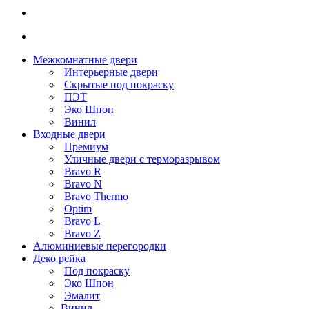
Межкомнатные двери
Интерьерные двери
Скрытые под покраску
ПЭТ
Эко Шпон
Винил
Входные двери
Премиум
Уличные двери с терморазрывом
Bravo R
Bravo N
Bravo Thermo
Optim
Bravo L
Bravo Z
Алюминиевые перегородки
Деко рейка
Под покраску
Эко Шпон
Эмалит
Винил