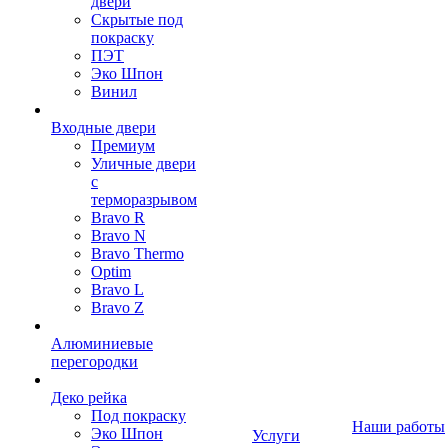
двери
Скрытые под
покраску
ПЭТ
Эко Шпон
Винил
Входные двери
Премиум
Уличные двери
с
терморазрывом
Bravo R
Bravo N
Bravo Thermo
Optim
Bravo L
Bravo Z
Алюминиевые
перегородки
Деко рейка
Под покраску
Наши работы
Эко Шпон
Услуги