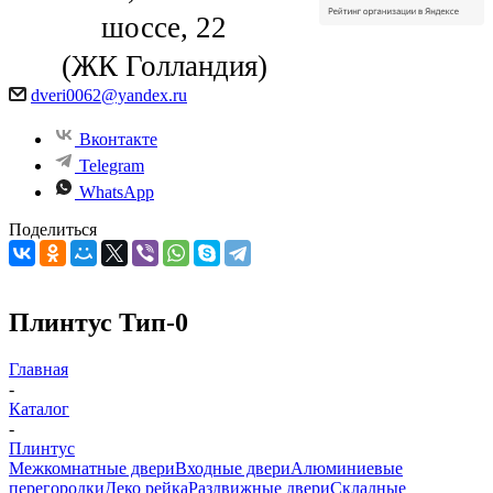
шоссе, 22
(ЖК Голландия)
dveri0062@yandex.ru
Вконтакте
Telegram
WhatsApp
Поделиться
Плинтус Тип-0
Главная
-
Каталог
-
Плинтус
Межкомнатные двери
Входные двери
Алюминиевые
перегородки
Деко рейка
Раздвижные двери
Складные