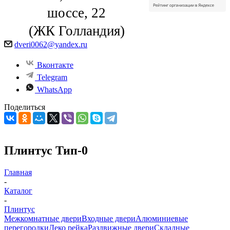
шоссе, 22
(ЖК Голландия)
dveri0062@yandex.ru
Вконтакте
Telegram
WhatsApp
Поделиться
Плинтус Тип-0
Главная
-
Каталог
-
Плинтус
Межкомнатные двери
Входные двери
Алюминиевые
перегородки
Деко рейка
Раздвижные двери
Складные