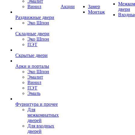
Эмалит
Межком
Винил
Акции
Замер
двери
Монтаж
Входны
Раздвижные двери
Эко Шпон
Складные двери
Эко Шпон
ПЭТ
Скрытые двери
Арки и порталы
Эко Шпон
Эмалит
Винил
ПЭТ
Эмаль
Фурнитура и прочее
Для
межкомнатных
дверей
Для входных
дверей