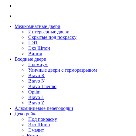
Межкомнатные двери
Интерьерные двери
Скрытые под покраску
ПЭТ
Эко Шпон
Винил
Входные двери
Премиум
Уличные двери с терморазрывом
Bravo R
Bravo N
Bravo Thermo
Optim
Bravo L
Bravo Z
Алюминиевые перегородки
Деко рейка
Под покраску
Эко Шпон
Эмалит
Винил