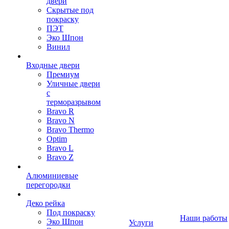
двери
Скрытые под
покраску
ПЭТ
Эко Шпон
Винил
Входные двери
Премиум
Уличные двери
с
терморазрывом
Bravo R
Bravo N
Bravo Thermo
Optim
Bravo L
Bravo Z
Алюминиевые
перегородки
Деко рейка
Под покраску
Наши работы
Эко Шпон
Услуги