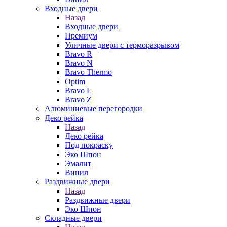
Входные двери
Назад
Входные двери
Премиум
Уличные двери с терморазрывом
Bravo R
Bravo N
Bravo Thermo
Optim
Bravo L
Bravo Z
Алюминиевые перегородки
Деко рейка
Назад
Деко рейка
Под покраску
Эко Шпон
Эмалит
Винил
Раздвижные двери
Назад
Раздвижные двери
Эко Шпон
Складные двери