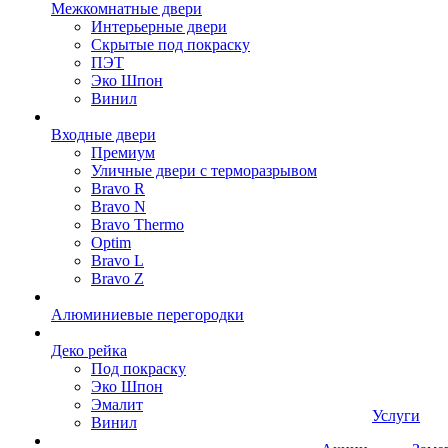
Межкомнатные двери
Интерьерные двери
Скрытые под покраску
ПЭТ
Эко Шпон
Винил
Входные двери
Премиум
Уличные двери с терморазрывом
Bravo R
Bravo N
Bravo Thermo
Optim
Bravo L
Bravo Z
Алюминиевые перегородки
Деко рейка
Под покраску
Эко Шпон
Эмалит
Услуги
Винил