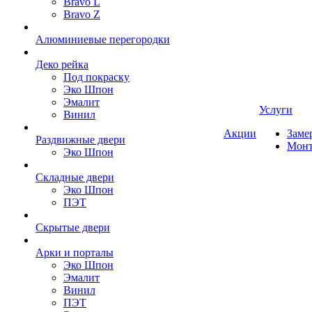
Bravo L
Bravo Z
Алюминиевые перегородки
Деко рейка
Под покраску
Эко Шпон
Эмалит
Услуги
Винил
Акции
Заме
Раздвижные двери
Мон
Эко Шпон
Складные двери
Эко Шпон
ПЭТ
Скрытые двери
Арки и порталы
Эко Шпон
Эмалит
Винил
ПЭТ