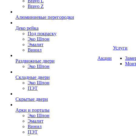
Bravo L
Bravo Z
Алюминиевые перегородки
Деко рейка
Под покраску
Эко Шпон
Эмалит
Услуги
Винил
Акции
Заме
Раздвижные двери
Мон
Эко Шпон
Складные двери
Эко Шпон
ПЭТ
Скрытые двери
Арки и порталы
Эко Шпон
Эмалит
Винил
ПЭТ