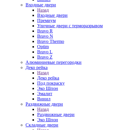
Входные двери
Назад
Входные двери
Премиум
Уличные двери с терморазрывом
Bravo R
Bravo N
Bravo Thermo
Optim
Bravo L
Bravo Z
Алюминиевые перегородки
Деко рейка
Назад
Деко рейка
Под покраску
Эко Шпон
Эмалит
Винил
Раздвижные двери
Назад
Раздвижные двери
Эко Шпон
Складные двери