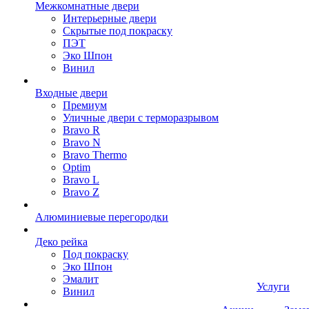
Межкомнатные двери
Интерьерные двери
Скрытые под покраску
ПЭТ
Эко Шпон
Винил
Входные двери
Премиум
Уличные двери с терморазрывом
Bravo R
Bravo N
Bravo Thermo
Optim
Bravo L
Bravo Z
Алюминиевые перегородки
Деко рейка
Под покраску
Эко Шпон
Эмалит
Услуги
Винил