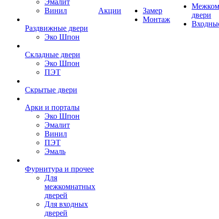
Эмалит
Межком
Винил
Акции
Замер
двери
Монтаж
Входны
Раздвижные двери
Эко Шпон
Складные двери
Эко Шпон
ПЭТ
Скрытые двери
Арки и порталы
Эко Шпон
Эмалит
Винил
ПЭТ
Эмаль
Фурнитура и прочее
Для
межкомнатных
дверей
Для входных
дверей