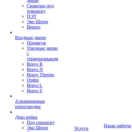
двери
Скрытые под
покраску
ПЭТ
Эко Шпон
Винил
Входные двери
Премиум
Уличные двери
с
терморазрывом
Bravo R
Bravo N
Bravo Thermo
Optim
Bravo L
Bravo Z
Алюминиевые
перегородки
Деко рейка
Под покраску
Наши работы
Эко Шпон
Услуги