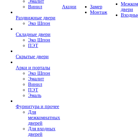
Эмалит
Межком
Винил
Акции
Замер
двери
Монтаж
Входны
Раздвижные двери
Эко Шпон
Складные двери
Эко Шпон
ПЭТ
Скрытые двери
Арки и порталы
Эко Шпон
Эмалит
Винил
ПЭТ
Эмаль
Фурнитура и прочее
Для
межкомнатных
дверей
Для входных
дверей