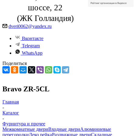
шоссе, 22
(ЖК Голландия)
dveri0062@yandex.ru
Вконтакте
Telegram
WhatsApp
Поделиться
Bravo ZR-5CL
Главная
-
Каталог
-
Фурнитура и прочее
Межкомнатные двери
Входные двери
Алюминиевые
перегородки
Деко рейка
Раздвижные двери
Складные