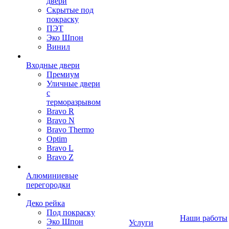
двери
Скрытые под
покраску
ПЭТ
Эко Шпон
Винил
Входные двери
Премиум
Уличные двери
с
терморазрывом
Bravo R
Bravo N
Bravo Thermo
Optim
Bravo L
Bravo Z
Алюминиевые
перегородки
Деко рейка
Под покраску
Наши работы
Эко Шпон
Услуги