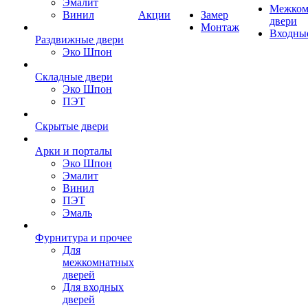
Эмалит
Межком
Винил
Акции
Замер
двери
Монтаж
Входны
Раздвижные двери
Эко Шпон
Складные двери
Эко Шпон
ПЭТ
Скрытые двери
Арки и порталы
Эко Шпон
Эмалит
Винил
ПЭТ
Эмаль
Фурнитура и прочее
Для
межкомнатных
дверей
Для входных
дверей