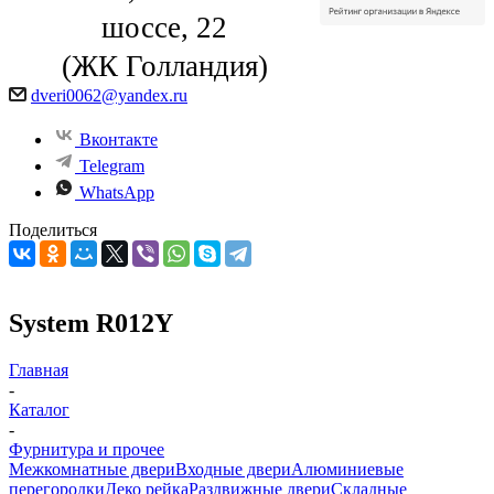
шоссе, 22
(ЖК Голландия)
dveri0062@yandex.ru
Вконтакте
Telegram
WhatsApp
Поделиться
System R012Y
Главная
-
Каталог
-
Фурнитура и прочее
Межкомнатные двери
Входные двери
Алюминиевые
перегородки
Деко рейка
Раздвижные двери
Складные