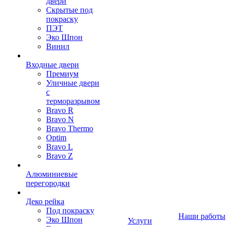
двери
Скрытые под
покраску
ПЭТ
Эко Шпон
Винил
Входные двери
Премиум
Уличные двери
с
терморазрывом
Bravo R
Bravo N
Bravo Thermo
Optim
Bravo L
Bravo Z
Алюминиевые
перегородки
Деко рейка
Под покраску
Наши работы
Эко Шпон
Услуги